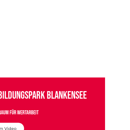
bildungspark Blankensee
Raum für WERTARBEIT
m Video